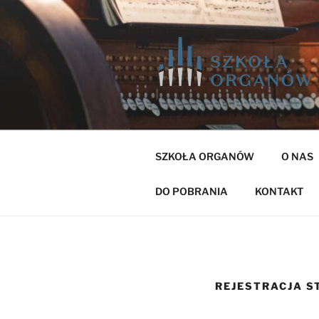
Przejdź
do
treści
SZKOŁA ORGANÓW
O NAS
DO POBRANIA
KONTAKT
REJESTRACJA S