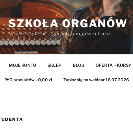
SZKOŁA ORGANÓW
Naucz się grać na organach. Tam, gdzie chcesz!
MOJE KONTO
SKLEP
BLOG
OFERTA – KURSY
0 produktów
0,00 zł
Zapisz się na webinar 16.07.2026
TUDENTA