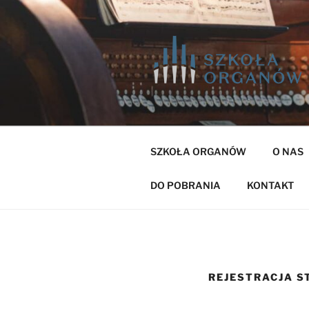
Przejdź
do
treści
SZKOŁA ORGANÓW
O NAS
DO POBRANIA
KONTAKT
REJESTRACJA S