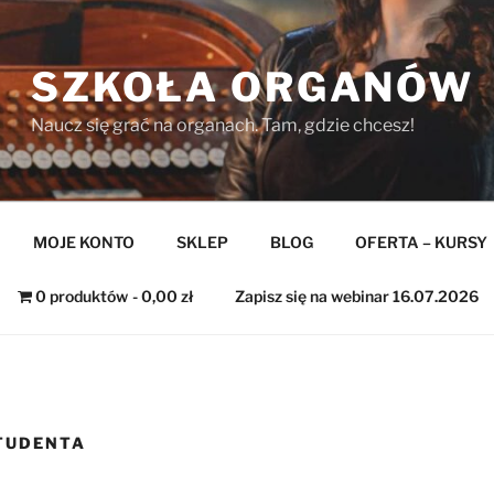
SZKOŁA ORGANÓW
Naucz się grać na organach. Tam, gdzie chcesz!
MOJE KONTO
SKLEP
BLOG
OFERTA – KURSY
0 produktów
0,00 zł
Zapisz się na webinar 16.07.2026
TUDENTA