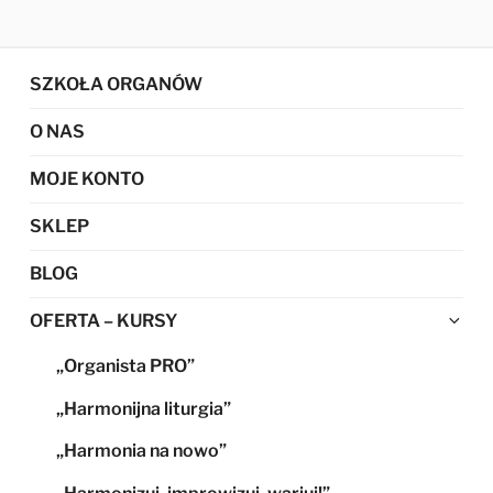
SZKOŁA ORGANÓW
O NAS
MOJE KONTO
SKLEP
BLOG
Ro
OFERTA – KURSY
me
„Organista PRO”
po
„Harmonijna liturgia”
„Harmonia na nowo”