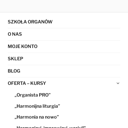
SZKOŁA ORGANÓW
O NAS
MOJE KONTO
SKLEP
BLOG
Ro
OFERTA – KURSY
me
„Organista PRO”
po
„Harmonijna liturgia”
„Harmonia na nowo”