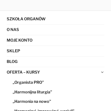
SZKOŁA ORGANÓW
O NAS
MOJE KONTO
SKLEP
BLOG
Ro
OFERTA – KURSY
me
„Organista PRO”
po
„Harmonijna liturgia”
„Harmonia na nowo”