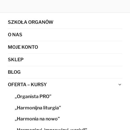
SZKOŁA ORGANÓW
O NAS
MOJE KONTO
SKLEP
BLOG
Ro
OFERTA – KURSY
me
„Organista PRO”
po
„Harmonijna liturgia”
„Harmonia na nowo”