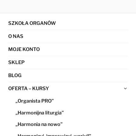
SZKOŁA ORGANÓW
O NAS
MOJE KONTO
SKLEP
BLOG
Ro
OFERTA – KURSY
me
„Organista PRO”
po
„Harmonijna liturgia”
„Harmonia na nowo”