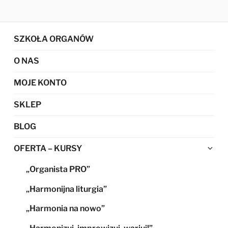
SZKOŁA ORGANÓW
O NAS
MOJE KONTO
SKLEP
BLOG
Ro
OFERTA – KURSY
me
„Organista PRO”
po
„Harmonijna liturgia”
„Harmonia na nowo”