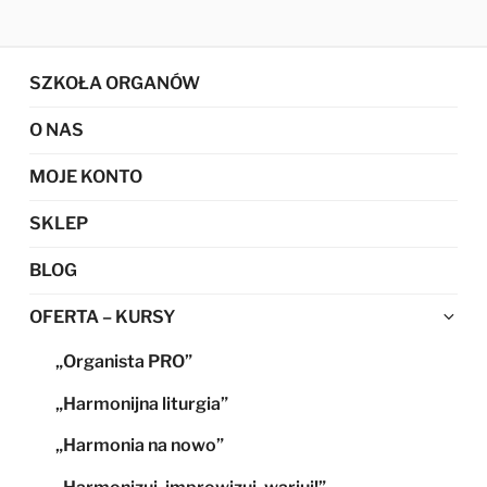
SZKOŁA ORGANÓW
O NAS
MOJE KONTO
SKLEP
BLOG
Ro
OFERTA – KURSY
me
„Organista PRO”
po
„Harmonijna liturgia”
„Harmonia na nowo”