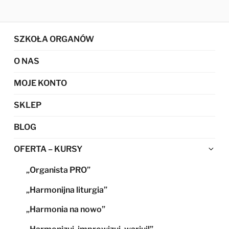
SZKOŁA ORGANÓW
O NAS
MOJE KONTO
SKLEP
BLOG
Ro
OFERTA – KURSY
me
„Organista PRO”
po
„Harmonijna liturgia”
„Harmonia na nowo”