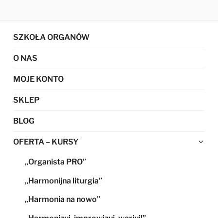
SZKOŁA ORGANÓW
O NAS
MOJE KONTO
SKLEP
BLOG
Ro
OFERTA – KURSY
me
„Organista PRO”
po
„Harmonijna liturgia”
„Harmonia na nowo”