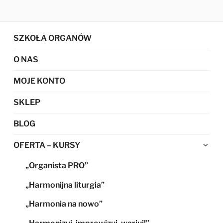
SZKOŁA ORGANÓW
O NAS
MOJE KONTO
SKLEP
BLOG
Ro
OFERTA – KURSY
me
„Organista PRO”
po
„Harmonijna liturgia”
„Harmonia na nowo”