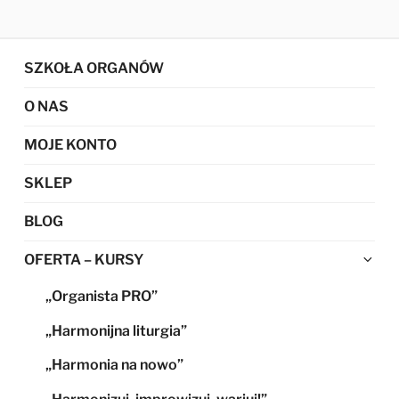
SZKOŁA ORGANÓW
O NAS
MOJE KONTO
SKLEP
BLOG
Ro
OFERTA – KURSY
me
„Organista PRO”
po
„Harmonijna liturgia”
„Harmonia na nowo”