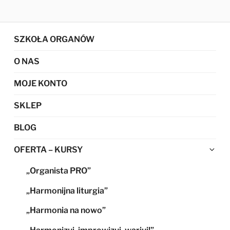
SZKOŁA ORGANÓW
O NAS
MOJE KONTO
SKLEP
BLOG
Ro
OFERTA – KURSY
me
„Organista PRO”
po
„Harmonijna liturgia”
„Harmonia na nowo”