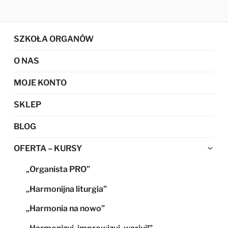
SZKOŁA ORGANÓW
O NAS
MOJE KONTO
SKLEP
BLOG
Ro
OFERTA – KURSY
me
„Organista PRO”
po
„Harmonijna liturgia”
„Harmonia na nowo”