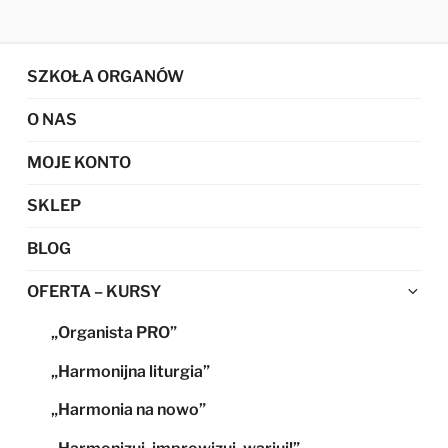
SZKOŁA ORGANÓW
O NAS
MOJE KONTO
SKLEP
BLOG
Ro
OFERTA – KURSY
me
„Organista PRO”
po
„Harmonijna liturgia”
„Harmonia na nowo”