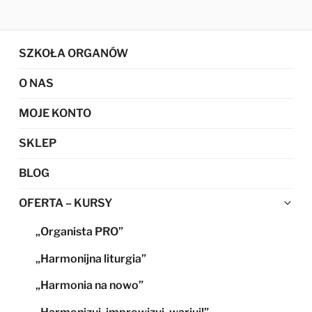
SZKOŁA ORGANÓW
O NAS
MOJE KONTO
SKLEP
BLOG
Ro
OFERTA – KURSY
me
„Organista PRO”
po
„Harmonijna liturgia”
„Harmonia na nowo”