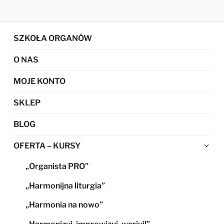
SZKOŁA ORGANÓW
O NAS
MOJE KONTO
SKLEP
BLOG
Ro
OFERTA – KURSY
me
„Organista PRO”
po
„Harmonijna liturgia”
„Harmonia na nowo”