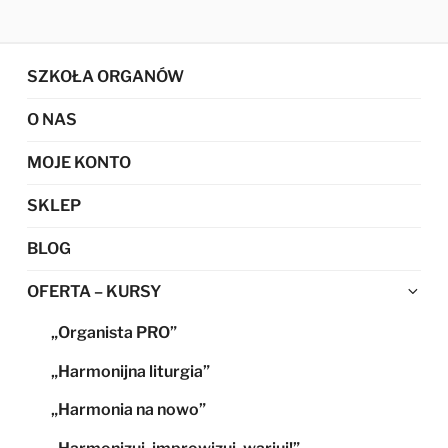
SZKOŁA ORGANÓW
O NAS
MOJE KONTO
SKLEP
BLOG
Ro
OFERTA – KURSY
me
„Organista PRO”
po
„Harmonijna liturgia”
„Harmonia na nowo”