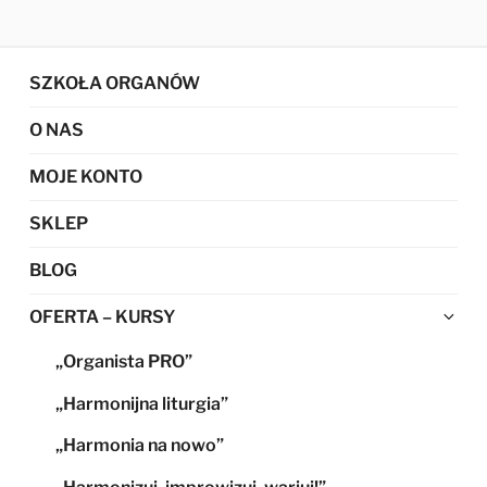
SZKOŁA ORGANÓW
O NAS
MOJE KONTO
SKLEP
BLOG
Ro
OFERTA – KURSY
me
„Organista PRO”
po
„Harmonijna liturgia”
„Harmonia na nowo”