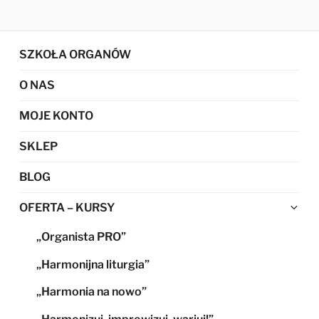
SZKOŁA ORGANÓW
O NAS
MOJE KONTO
SKLEP
BLOG
Ro
OFERTA – KURSY
me
„Organista PRO”
po
„Harmonijna liturgia”
„Harmonia na nowo”