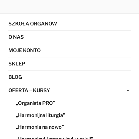
SZKOŁA ORGANÓW
O NAS
MOJE KONTO
SKLEP
BLOG
Ro
OFERTA – KURSY
me
„Organista PRO”
po
„Harmonijna liturgia”
„Harmonia na nowo”