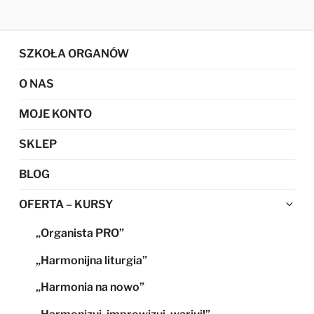
SZKOŁA ORGANÓW
O NAS
MOJE KONTO
SKLEP
BLOG
Ro
OFERTA – KURSY
me
„Organista PRO”
po
„Harmonijna liturgia”
„Harmonia na nowo”