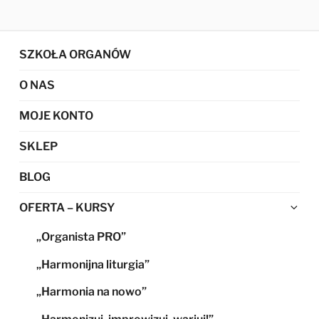
SZKOŁA ORGANÓW
O NAS
MOJE KONTO
SKLEP
BLOG
Ro
OFERTA – KURSY
me
„Organista PRO”
po
„Harmonijna liturgia”
„Harmonia na nowo”