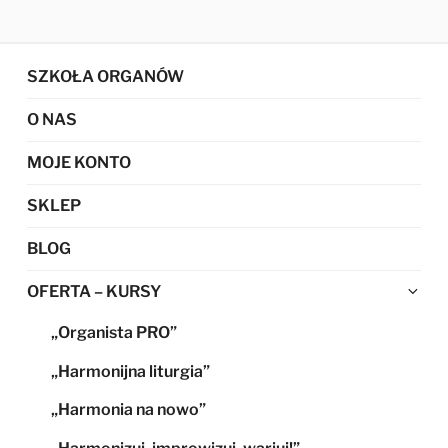
SZKOŁA ORGANÓW
O NAS
MOJE KONTO
SKLEP
BLOG
Ro
OFERTA – KURSY
me
„Organista PRO”
po
„Harmonijna liturgia”
„Harmonia na nowo”