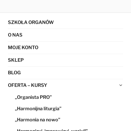
SZKOŁA ORGANÓW
O NAS
MOJE KONTO
SKLEP
BLOG
Ro
OFERTA – KURSY
me
„Organista PRO”
po
„Harmonijna liturgia”
„Harmonia na nowo”