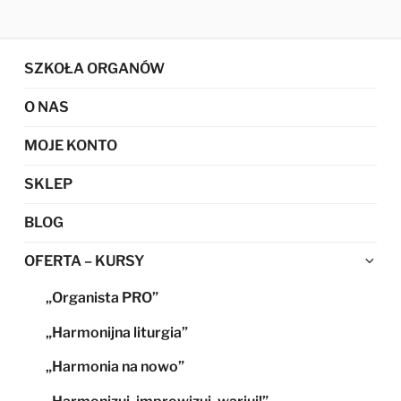
SZKOŁA ORGANÓW
O NAS
MOJE KONTO
SKLEP
BLOG
Ro
OFERTA – KURSY
me
„Organista PRO”
po
„Harmonijna liturgia”
„Harmonia na nowo”