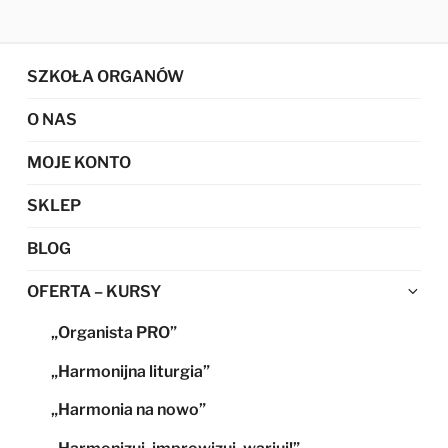
SZKOŁA ORGANÓW
O NAS
MOJE KONTO
SKLEP
BLOG
Ro
OFERTA – KURSY
me
„Organista PRO”
po
„Harmonijna liturgia”
„Harmonia na nowo”