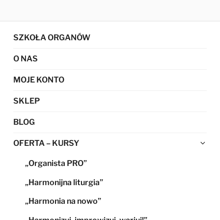
SZKOŁA ORGANÓW
O NAS
MOJE KONTO
SKLEP
BLOG
Ro
OFERTA – KURSY
me
„Organista PRO”
po
„Harmonijna liturgia”
„Harmonia na nowo”