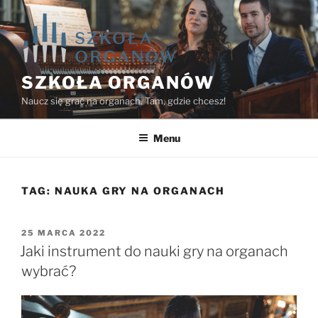
Przejdź
do
treści
SZKOŁA ORGANÓW
Naucz się grać na organach. Tam, gdzie chcesz!
Menu
TAG:
NAUKA GRY NA ORGANACH
OPUBLIKOWANE
25 MARCA 2022
W
Jaki instrument do nauki gry na organach
wybrać?