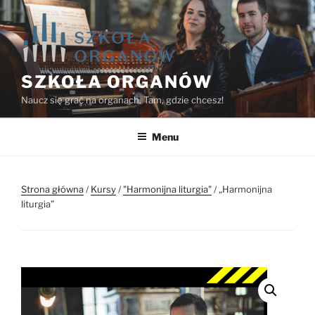
Przejdź
do
treści
SZKOŁA ORGANÓW
Naucz się grać na organach. Tam, gdzie chcesz!
Menu
Strona główna
/
Kursy
/
"Harmonijna liturgia"
/ „Harmonijna
liturgia”