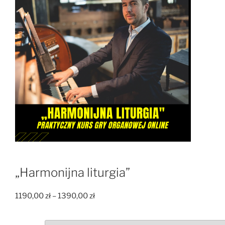
„Harmonijna liturgia”
Zakres
1190,00
zł
–
1390,00
zł
cen:
od